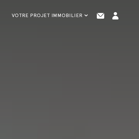
VOTRE PROJET IMMOBILIER